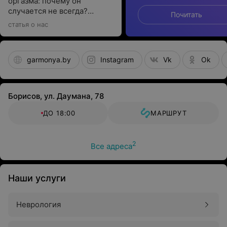
оргазма: почему он
случается не всегда?
Почитать
Рассказывает гинеколог-
статья о нас
эндокринолог
garmonya.by
Instagram
Vk
Ok
Борисов, ул. Даумана, 78
ДО 18:00
МАРШРУТ
2
Все адреса
Наши услуги
Неврология