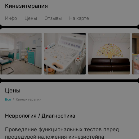
Кинезитерапия
Инфо
Цены
Отзывы
На карте
Цены
Все
/
Кинезитерапия
Неврология
/
Диагностика
Проведение функциональных тестов перед
процедурой наложения кинезиотейпа