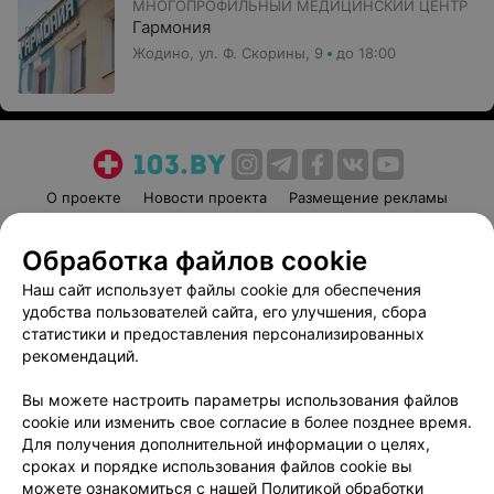
МНОГОПРОФИЛЬНЫЙ МЕДИЦИНСКИЙ ЦЕНТР
Гармония
Жодино, ул. Ф. Скорины, 9
до 18:00
О проекте
Новости проекта
Размещение рекламы
Медицинский маркетинг
Публичный договор
Обработка файлов cookie
Пользовательское соглашение
Способы оплаты
Наш сайт использует файлы cookie для обеспечения
Вакансии
Партнеры
удобства пользователей сайта, его улучшения, сбора
Написать руководителю 103.by
статистики и предоставления персонализированных
Написать в поддержку
рекомендаций.
Персональные настройки cookie
Вы можете настроить параметры использования файлов
Обработка персональных данных
cookie или изменить свое согласие в более позднее время.
Для получения дополнительной информации о целях,
сроках и порядке использования файлов cookie вы
можете ознакомиться с нашей
Политикой обработки